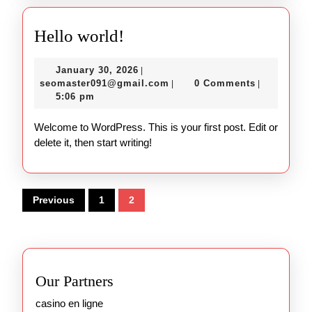
Hello
Hello world!
world!
January
January 30, 2026
|
30,
seomaster091@gmail.com
seomaster091@gmail.com
0 Comments
|
|
2026
5:06 pm
Welcome to WordPress. This is your first post. Edit or
delete it, then start writing!
Posts
Previous
1
2
pagination
Our Partners
casino en ligne