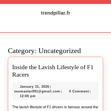
Skip
to
trendpillar.fr
content
Skip
Open
to
Button
content
Category:
Uncategorized
Inside the Lavish Lifestyle of F1
Inside
Racers
the
January
January 31, 2026
|
Lavish
31,
seomaster091@gmail.com
seomaster091@gmail.com
0 Comment
|
|
Lifestyle
2026
12:00 pm
of
The lavish lifestyle of F1 drivers is famous around the